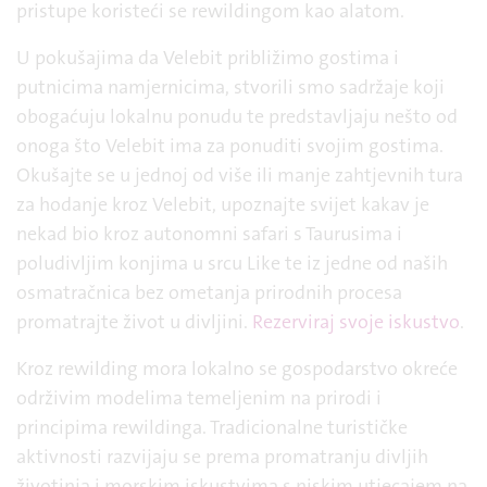
pristupe koristeći se rewildingom kao alatom.
U pokušajima da Velebit približimo gostima i
putnicima namjernicima, stvorili smo sadržaje koji
obogaćuju lokalnu ponudu te predstavljaju nešto od
onoga što Velebit ima za ponuditi svojim gostima.
Okušajte se u jednoj od više ili manje zahtjevnih tura
za hodanje kroz Velebit, upoznajte svijet kakav je
nekad bio kroz autonomni safari s Taurusima i
poludivljim konjima u srcu Like te iz jedne od naših
osmatračnica bez ometanja prirodnih procesa
promatrajte život u divljini.
Rezerviraj svoje iskustvo
.
Kroz rewilding mora lokalno se gospodarstvo okreće
održivim modelima temeljenim na prirodi i
principima rewildinga. Tradicionalne turističke
aktivnosti razvijaju se prema promatranju divljih
životinja i morskim iskustvima s niskim utjecajem na